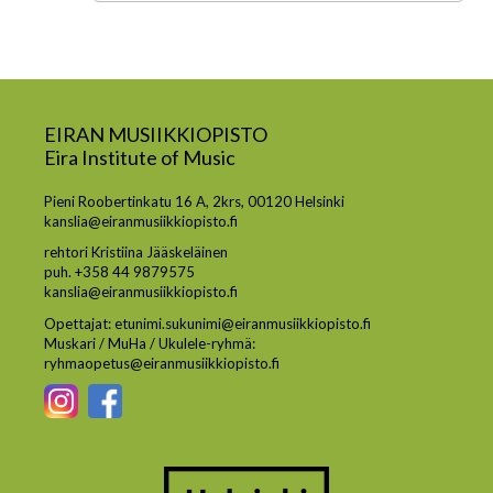
EIRAN MUSIIKKIOPISTO
Eira Institute of Music
Pieni Roobertinkatu 16 A, 2krs, 00120 Helsinki
kanslia@eiranmusiikkiopisto.fi
rehtori Kristiina Jääskeläinen
puh. +358 44 9879575
kanslia@eiranmusiikkiopisto.fi
Opettajat: etunimi.sukunimi@eiranmusiikkiopisto.fi
Muskari / MuHa / Ukulele-ryhmä:
ryhmaopetus@eiranmusiikkiopisto.fi