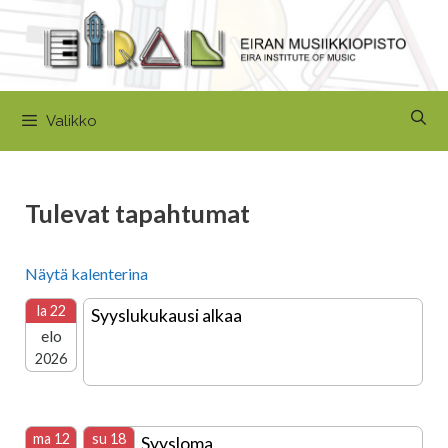
Siirry
sisältöön
Valikko
Tulevat tapahtumat
Näytä kalenterina
la 22
Syyslukukausi alkaa
elo
2026
ma 12
su 18
Syysloma