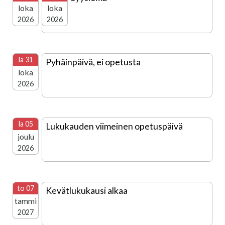
loka
loka
2026
2026
la 31
Pyhäinpäivä, ei opetusta
loka
2026
la 05
Lukukauden viimeinen opetuspäivä
joulu
2026
to 07
Kevätlukukausi alkaa
tammi
2027