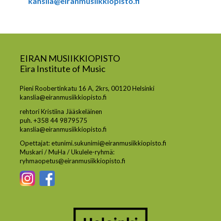
kanslia@eiranmusiikkiopisto.fi
EIRAN MUSIIKKIOPISTO
Eira Institute of Music
Pieni Roobertinkatu 16 A, 2krs, 00120 Helsinki
kanslia@eiranmusiikkiopisto.fi
rehtori Kristiina Jääskeläinen
puh. +358 44 9879575
kanslia@eiranmusiikkiopisto.fi
Opettajat: etunimi.sukunimi@eiranmusiikkiopisto.fi
Muskari / MuHa / Ukulele-ryhmä:
ryhmaopetus@eiranmusiikkiopisto.fi