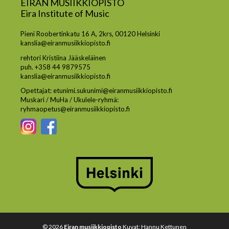
EIRAN MUSIIKKIOPISTO
Eira Institute of Music
Pieni Roobertinkatu 16 A, 2krs, 00120 Helsinki
kanslia@eiranmusiikkiopisto.fi
rehtori Kristiina Jääskeläinen
puh. +358 44 9879575
kanslia@eiranmusiikkiopisto.fi
Opettajat: etunimi.sukunimi@eiranmusiikkiopisto.fi
Muskari / MuHa / Ukulele-ryhmä:
ryhmaopetus@eiranmusiikkiopisto.fi
© 2026
Eiran musiikkiopisto
Kuvat: Hannu Kettunen