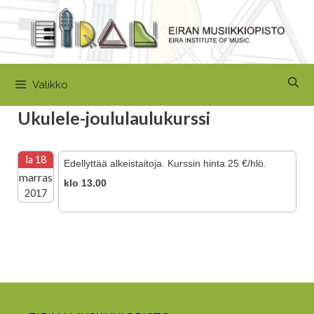
Siirry
sisältöön
Valikko
Ukulele-joululaulukurssi
la 18
Edellyttää alkeistaitoja. Kurssin hinta 25 €/hlö.
marras
klo 13.00
2017