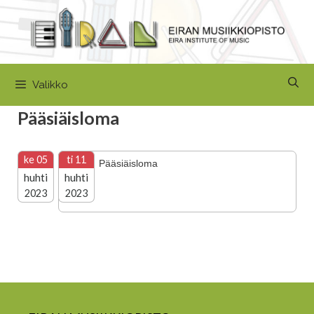
Siirry
sisältöön
Valikko
Pääsiäisloma
ke 05
ti 11
Pääsiäisloma
huhti
huhti
2023
2023