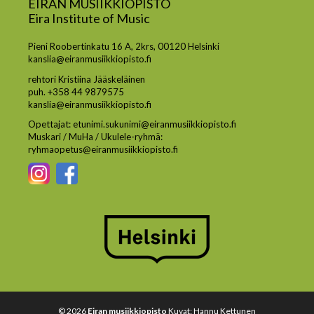
EIRAN MUSIIKKIOPISTO
Eira Institute of Music
Pieni Roobertinkatu 16 A, 2krs, 00120 Helsinki
kanslia@eiranmusiikkiopisto.fi
rehtori Kristiina Jääskeläinen
puh. +358 44 9879575
kanslia@eiranmusiikkiopisto.fi
Opettajat: etunimi.sukunimi@eiranmusiikkiopisto.fi
Muskari / MuHa / Ukulele-ryhmä:
ryhmaopetus@eiranmusiikkiopisto.fi
© 2026
Eiran musiikkiopisto
Kuvat: Hannu Kettunen