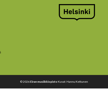
i
© 2026
Eiran musiikkiopisto
Kuvat: Hannu Kettunen