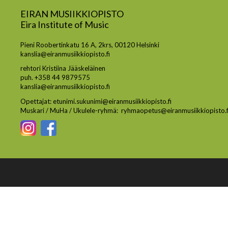
EIRAN MUSIIKKIOPISTO
Eira Institute of Music
Pieni Roobertinkatu 16 A, 2krs, 00120 Helsinki
kanslia@eiranmusiikkiopisto.fi
rehtori Kristiina Jääskeläinen
puh. +358 44 9879575
kanslia@eiranmusiikkiopisto.fi
Opettajat: etunimi.sukunimi@eiranmusiikkiopisto.fi
Muskari / MuHa / Ukulele-ryhmä: ryhmaopetus@eiranmusiikkiopisto.f