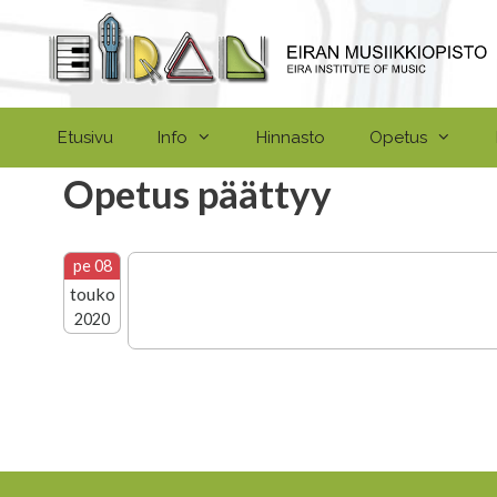
Siirry
sisältöön
Etusivu
Info
Hinnasto
Opetus
Opetus päättyy
pe 08
touko
2020