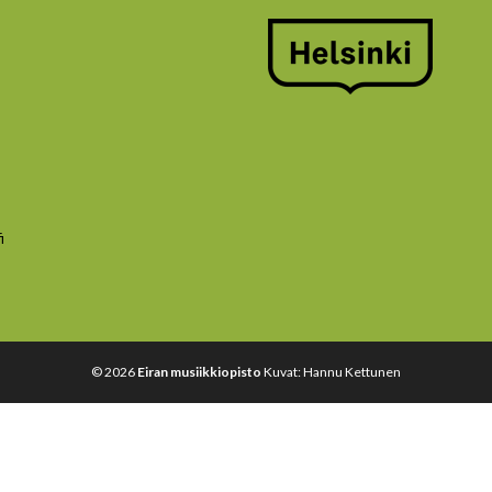
i
© 2026
Eiran musiikkiopisto
Kuvat: Hannu Kettunen