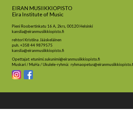
EIRAN MUSIIKKIOPISTO
Eira Institute of Music
Pieni Roobertinkatu 16 A, 2krs, 00120 Helsinki
kanslia@eiranmusiikkiopisto.fi
rehtori Kristiina Jääskeläinen
puh. +358 44 9879575
kanslia@eiranmusiikkiopisto.fi
Opettajat: etunimi.sukunimi@eiranmusiikkiopisto.fi
Muskari / MuHa / Ukulele-ryhmä: ryhmaopetus@eiranmusiikkiopisto.f