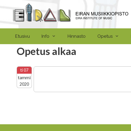
Siirry
sisältöön
Etusivu
Info
Hinnasto
Opetus
Opetus alkaa
ti 07
tammi
2020