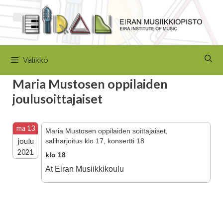
Siirry
sisältöön
Valikko
Maria Mustosen oppilaiden
joulusoittajaiset
ma 13
Maria Mustosen oppilaiden soittajaiset,
joulu
saliharjoitus klo 17, konsertti 18
2021
klo 18
At Eiran Musiikkikoulu