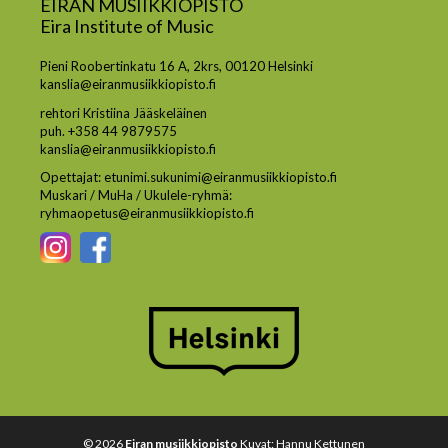
EIRAN MUSIIKKIOPISTO
Eira Institute of Music
Pieni Roobertinkatu 16 A, 2krs, 00120 Helsinki
kanslia@eiranmusiikkiopisto.fi
rehtori Kristiina Jääskeläinen
puh. +358 44 9879575
kanslia@eiranmusiikkiopisto.fi
Opettajat: etunimi.sukunimi@eiranmusiikkiopisto.fi
Muskari / MuHa / Ukulele-ryhmä:
ryhmaopetus@eiranmusiikkiopisto.fi
© 2026
Eiran musiikkiopisto
Kuvat: Hannu Kettunen