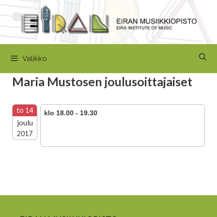
Siirry
sisältöön
Valikko
Maria Mustosen joulusoittajaiset
to 14
klo 18.00 - 19.30
joulu
2017