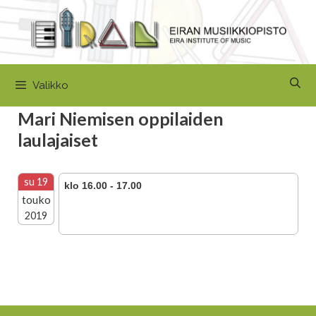
Siirry
sisältöön
Valikko
Mari Niemisen oppilaiden
laulajaiset
su 19
klo 16.00 - 17.00
touko
2019