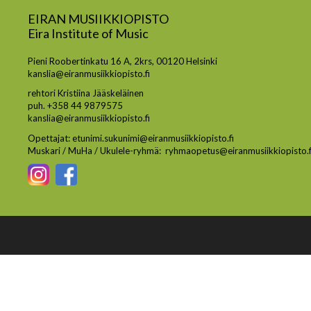
EIRAN MUSIIKKIOPISTO
Eira Institute of Music
Pieni Roobertinkatu 16 A, 2krs, 00120 Helsinki
kanslia@eiranmusiikkiopisto.fi
rehtori Kristiina Jääskeläinen
puh. +358 44 9879575
kanslia@eiranmusiikkiopisto.fi
Opettajat: etunimi.sukunimi@eiranmusiikkiopisto.fi
Muskari / MuHa / Ukulele-ryhmä: ryhmaopetus@eiranmusiikkiopisto.f