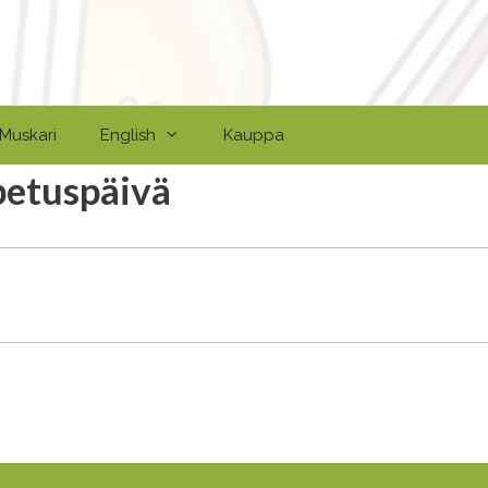
Muskari
English
Kauppa
petuspäivä