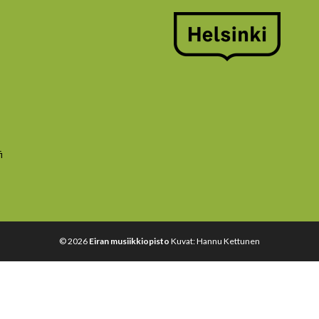
i
© 2026
Eiran musiikkiopisto
Kuvat: Hannu Kettunen