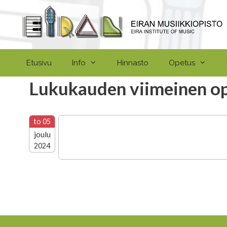
Siirry
sisältöön
Etusivu
Info
Hinnasto
Opetus
Lukukauden viimeinen o
to 05
joulu
2024