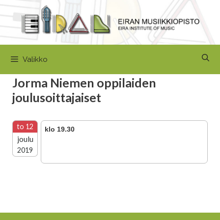
Siirry
sisältöön
Valikko
Jorma Niemen oppilaiden
joulusoittajaiset
to 12
klo 19.30
joulu
2019