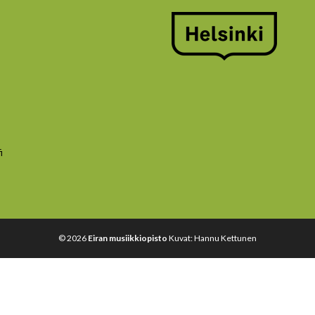
i
© 2026
Eiran musiikkiopisto
Kuvat: Hannu Kettunen