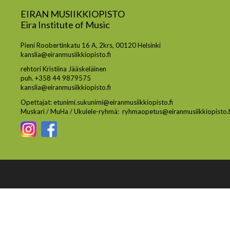
EIRAN MUSIIKKIOPISTO
Eira Institute of Music
Pieni Roobertinkatu 16 A, 2krs, 00120 Helsinki
kanslia@eiranmusiikkiopisto.fi
rehtori Kristiina Jääskeläinen
puh. +358 44 9879575
kanslia@eiranmusiikkiopisto.fi
Opettajat: etunimi.sukunimi@eiranmusiikkiopisto.fi
Muskari / MuHa / Ukulele-ryhmä: ryhmaopetus@eiranmusiikkiopisto.f