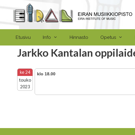
Siirry
sisältöön
Etusivu
Info
Hinnasto
Opetus
Jarkko Kantalan oppilaid
ke 24
klo 18.00
touko
2023