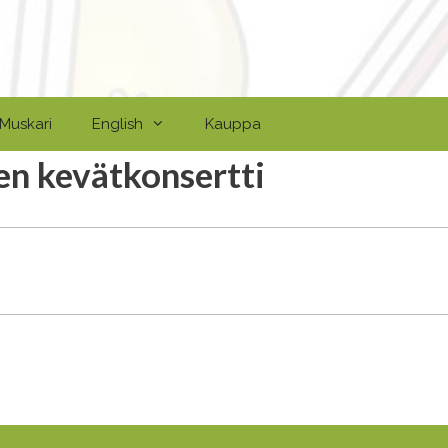
Muskari
English
Kauppa
en kevätkonsertti