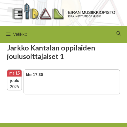
Siirry
sisältöön
Valikko
Jarkko Kantalan oppilaiden
joulusoittajaiset 1
ma 15
klo 17.30
joulu
2025