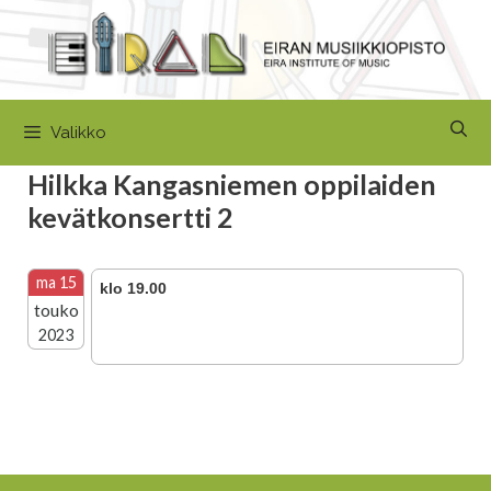
Siirry
sisältöön
Valikko
Hilkka Kangasniemen oppilaiden
kevätkonsertti 2
ma 15
klo 19.00
touko
2023