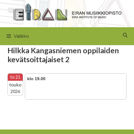
Siirry
sisältöön
Valikko
Hilkka Kangasniemen oppilaiden
kevätsoittajaiset 2
to 21
klo 19.00
touko
2026