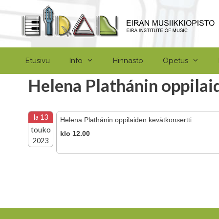
Siirry
sisältöön
Etusivu
Info
Hinnasto
Opetus
Helena Plathánin oppilai
la 13
Helena Plathánin oppilaiden kevätkonsertti
touko
klo 12.00
2023