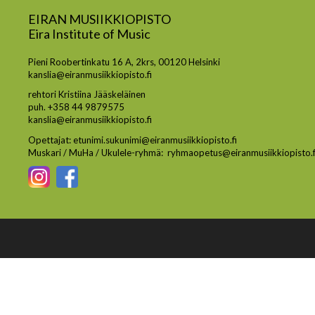
EIRAN MUSIIKKIOPISTO
Eira Institute of Music
Pieni Roobertinkatu 16 A, 2krs, 00120 Helsinki
kanslia@eiranmusiikkiopisto.fi
rehtori Kristiina Jääskeläinen
puh. +358 44 9879575
kanslia@eiranmusiikkiopisto.fi
Opettajat: etunimi.sukunimi@eiranmusiikkiopisto.fi
Muskari / MuHa / Ukulele-ryhmä: ryhmaopetus@eiranmusiikkiopisto.f