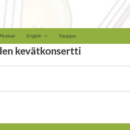
Muskari
English
Kauppa
den kevätkonsertti