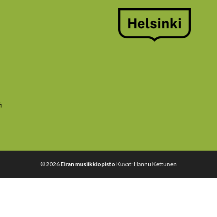
i
© 2026
Eiran musiikkiopisto
Kuvat: Hannu Kettunen