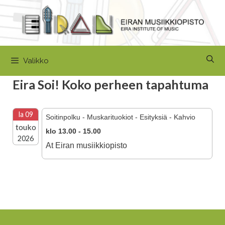
Siirry
sisältöön
Valikko
Eira Soi! Koko perheen tapahtuma
la 09
Soitinpolku - Muskarituokiot - Esityksiä - Kahvio
touko
klo 13.00 - 15.00
2026
At Eiran musiikkiopisto