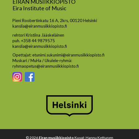
EIRAN MUSIIKKIOPISTO
Eira Institute of Music
Pieni Roobertinkatu 16 A, 2krs, 00120 Helsinki
kanslia@eiranmusiikkiopisto.fi
rehtori Kristiina Jääskeläinen
puh. +358 44 9879575
kanslia@eiranmusiikkiopisto.fi
Opettajat: etunimi.sukunimi@eiranmusiikkiopisto.fi
Muskari / MuHa / Ukulele-ryhmä:
ryhmaopetus@eiranmusiikkiopisto.fi
© 2026
Eiran musiikkiopisto
Kuvat: Hannu Kettunen