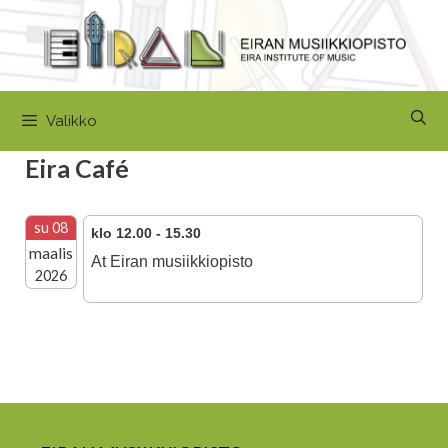
Siirry
sisältöön
Valikko
Eira Café
su 08
klo 12.00 - 15.30
maalis
At Eiran musiikkiopisto
2026