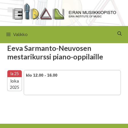
Siirry
sisältöön
Valikko
Eeva Sarmanto-Neuvosen
mestarikurssi piano-oppilaille
la 25
klo 12.00 - 16.00
loka
2025