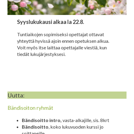
Syyslukukausi alkaa la 22.8.
Tuntiaikojen sopimiseksi opettajat ottavat
yhteyttä hyvissä ajoin ennen opetuksen alkua.
Voit myös itse laittaa opettajalle viestiä, kun
tiedät lukujärjestyksesi.
Uutta:
Bändisoiton ryhmät
Bändisoitto intro,
vasta-alkajille, sis. 8krt
Bändisoitto
, koko lukuvuoden kurssi jo
soittaneille