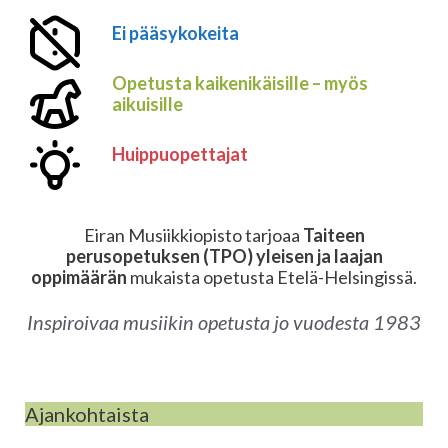
Ei pääsykokeita
Opetusta kaikenikäisille – myös
aikuisille
Huippuopettajat
Eiran Musiikkiopisto tarjoaa
Taiteen
perusopetuksen (TPO) yleisen ja laajan
oppimäärän
mukaista opetusta Etelä-Helsingissä.
Inspiroivaa musiikin opetusta jo vuodesta 1983
Ajankohtaista