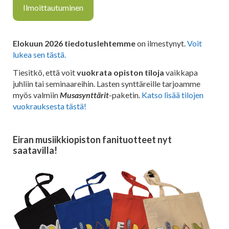
Ilmoittautuminen
Elokuun 2026 tiedotuslehtemme
on ilmestynyt.
V
oit
lukea
sen tästä
.
Tiesitkö, että voit
vuokrata opiston tiloja
vaikkapa
juhliin tai seminaareihin. Lasten synttäreille tarjoamme
myös valmiin
Musasynttärit
-paketin.
Katso lisää tilojen
vuokrauksesta tästä!
Eiran musiikkiopiston fanituotteet nyt
saatavilla!