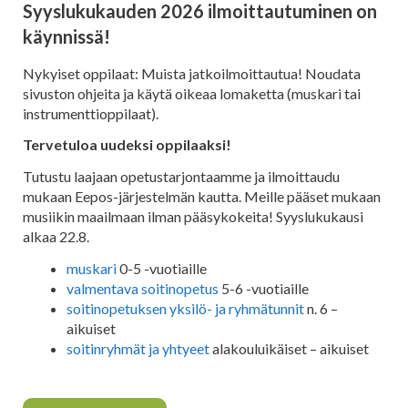
Syyslukukauden 2026 ilmoittautuminen on
käynnissä!
Nykyiset oppilaat: Muista jatkoilmoittautua! Noudata
sivuston ohjeita ja käytä oikeaa lomaketta (muskari tai
instrumenttioppilaat).
Tervetuloa uudeksi oppilaaksi!
Tutustu laajaan opetustarjontaamme ja ilmoittaudu
mukaan Eepos-järjestelmän kautta. Meille pääset mukaan
musiikin maailmaan ilman pääsykokeita! Syyslukukausi
alkaa 22.8.
muskari
0-5 -vuotiaille
valmentava soitinopetus
5-6 -vuotiaille
soitinopetuksen yksilö- ja ryhmätunnit
n. 6 –
aikuiset
soitinryhmät ja yhtyeet
alakouluikäiset – aikuiset